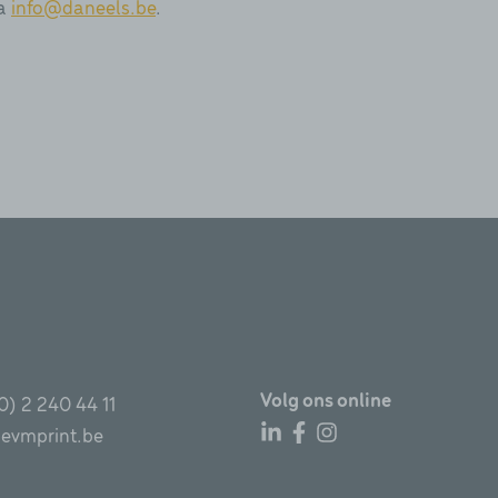
ia
info@daneels.be
.
Volg ons online
0) 2 240 44 11
evmprint.be