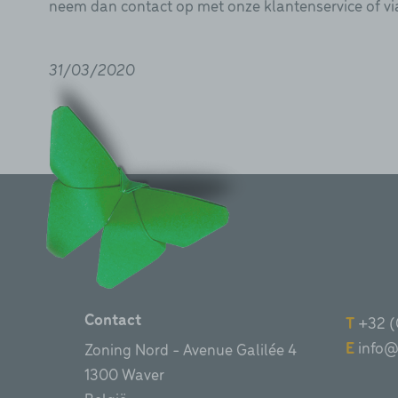
neem dan contact op met onze klantenservice of v
31/03/2020
Contact
T
+32 (
E
info@
Zoning Nord - Avenue Galilée 4
1300 Waver