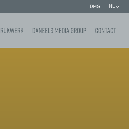
NL
DMG
 drukwerk
Daneels Media Group
Contact