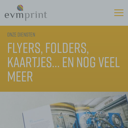
Onze diensten
Flyers, folders,
kaartjes… en nog veel
meer