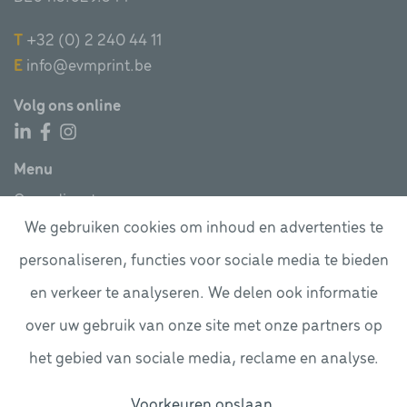
T
+32 (0) 2 240 44 11
E
info@evmprint.be
Volg ons online
Menu
Onze diensten
Digitaal drukwerk
We gebruiken cookies om inhoud en advertenties te
Daneels Media Group
personaliseren, functies voor sociale media te bieden
Contact
en verkeer te analyseren. We delen ook informatie
over uw gebruik van onze site met onze partners op
© Copyright
2026 EVM Print
het gebied van sociale media, reclame en analyse.
Cookie Policy
Voorkeuren opslaan