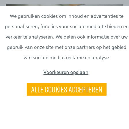
We gebruiken cookies om inhoud en advertenties te
personaliseren, functies voor sociale media te bieden en
verkeer te analyseren. We delen ook informatie over uw
gebruik van onze site met onze partners op het gebied
van sociale media, reclame en analyse.
Voorkeuren opslaan
Alle cookies accepteren
Offsetdrukwerk voor hoge oplages
Voor hoge oplages blijft offset de meest geschikte
technologie. Daneels Media Group investeert
permanent in de nieuwste druktechnologieën voor