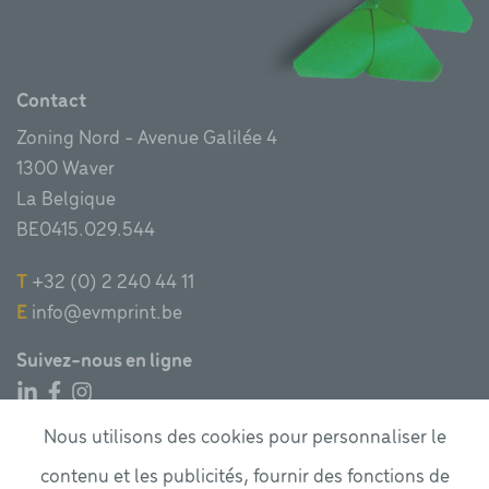
Contact
Zoning Nord - Avenue Galilée 4
1300 Waver
La Belgique
BE0415.029.544
T
+32 (0) 2 240 44 11
E
info@evmprint.be
Suivez-nous en ligne
Menu
Nous utilisons des cookies pour personnaliser le
Nos services
contenu et les publicités, fournir des fonctions de